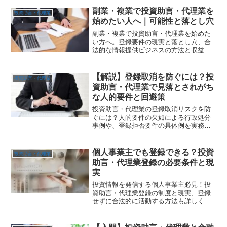
副業・複業で投資助言・代理業を
投資助言・代理業
始めたい人へ｜可能性と落とし穴
副業・複業で投資助言・代理業を始めた
い方へ。登録要件の現実と落とし穴、合
法的な情報提供ビジネスの方法と収益化
モデルを解説。
【解説】登録取消を防ぐには？投
投資助言・代理業
資助言・代理業で見落とされがち
な人的要件と回避策
投資助言・代理業の登録取消リスクを防
ぐには？人的要件の欠如による行政処分
事例や、登録拒否要件の具体例を実務視
点で解説。小規模事業者でも実践できる
体制維持策とチェックリスト付きで、登
録前・登録後の不安に備える一記事。
個人事業主でも登録できる？投資
投資助言・代理業
助言・代理業登録の必要条件と現
実
投資情報を発信する個人事業主必見！投
資助言・代理業登録の制度と現実、登録
せずに合法的に活動する方法も詳しく解
説。