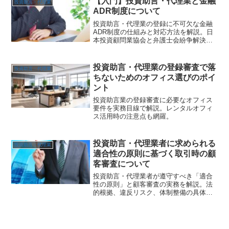
【入門】投資助言・代理業と金融
投資助言・代理業
ADR制度について
投資助言・代理業の登録に不可欠な金融
ADR制度の仕組みと対応方法を解説。日
本投資顧問業協会と弁護士会紛争解決セ
ンターの違いや加入手続、2025年の法改
正による実務影響、書類作成時の注意点
まで実務に役立つ情報を網羅。
投資助言・代理業の登録審査で落
投資助言・代理業
ちないためのオフィス選びのポイ
ント
投資助言業の登録審査に必要なオフィス
要件を実務目線で解説。レンタルオフィ
ス活用時の注意点も網羅。
投資助言・代理業者に求められる
投資助言・代理業
適合性の原則に基づく取引時の顧
客審査について
投資助言・代理業者が遵守すべき「適合
性の原則」と顧客審査の実務を解説。法
的根拠、違反リスク、体制整備の具体策
も紹介。