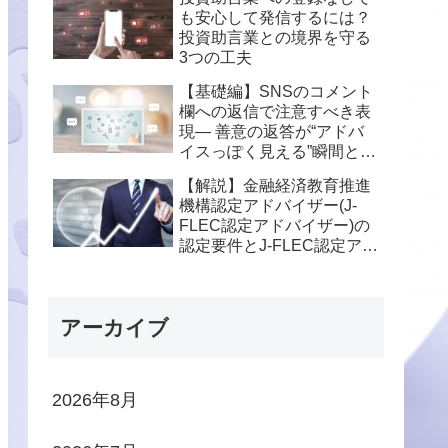
も安心して発信するには？
投資助言業との境界を守る
3つの工夫
【基礎編】SNSのコメント
欄への返信で注意すべき表
現― 善意の返答が“アドバ
イスっぽく見える”瞬間と
は？
【解説】金融経済教育推進
機構認定アドバイザー(J-
FLEC認定アドバイザー)の
認定要件とJ-FLEC認定アド
バイザーになることのメリ
ットとデメリットについて
アーカイブ
2026年8月