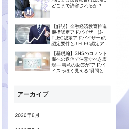
どこまで許容されるか？
【解説】金融経済教育推進
機構認定アドバイザー(J-
FLEC認定アドバイザー)の
認定要件とJ-FLEC認定アド
バイザーになることのメリ
【基礎編】SNSのコメント
ットとデメリットについて
欄への返信で注意すべき表
現― 善意の返答が“アドバ
イスっぽく見える”瞬間と
は？
アーカイブ
2026年8月