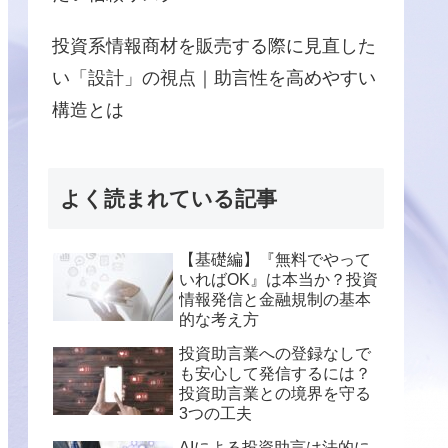
投資系情報商材を販売する際に見直した
い「設計」の視点｜助言性を高めやすい
構造とは
よく読まれている記事
【基礎編】『無料でやって
いればOK』は本当か？投資
情報発信と金融規制の基本
的な考え方
投資助言業への登録なしで
も安心して発信するには？
投資助言業との境界を守る
3つの工夫
AIによる投資助言は法的に