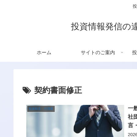
投
投資情報発信の
ホーム
サイトのご案内
投
契約書面修正
一
投資助言・代理業
社
言
20