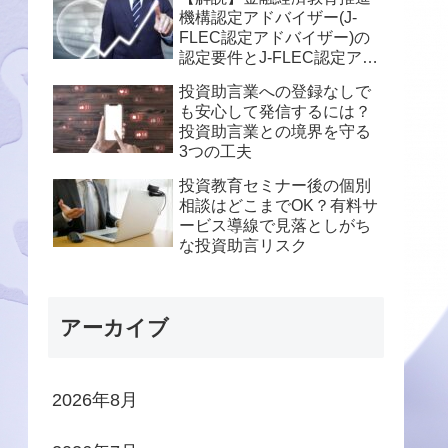
機構認定アドバイザー(J-
FLEC認定アドバイザー)の
認定要件とJ-FLEC認定アド
バイザーになることのメリ
投資助言業への登録なしで
ットとデメリットについて
も安心して発信するには？
投資助言業との境界を守る
3つの工夫
投資教育セミナー後の個別
相談はどこまでOK？有料サ
ービス導線で見落としがち
な投資助言リスク
アーカイブ
2026年8月