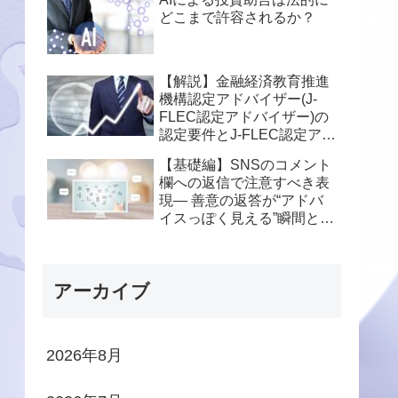
どこまで許容されるか？
【解説】金融経済教育推進
機構認定アドバイザー(J-
FLEC認定アドバイザー)の
認定要件とJ-FLEC認定アド
バイザーになることのメリ
【基礎編】SNSのコメント
ットとデメリットについて
欄への返信で注意すべき表
現― 善意の返答が“アドバ
イスっぽく見える”瞬間と
は？
アーカイブ
2026年8月