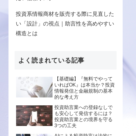
投資系情報商材を販売する際に見直した
い「設計」の視点｜助言性を高めやすい
構造とは
よく読まれている記事
【基礎編】『無料でやって
いればOK』は本当か？投資
情報発信と金融規制の基本
的な考え方
投資助言業への登録なしで
も安心して発信するには？
投資助言業との境界を守る
3つの工夫
AIによる投資助言は法的に