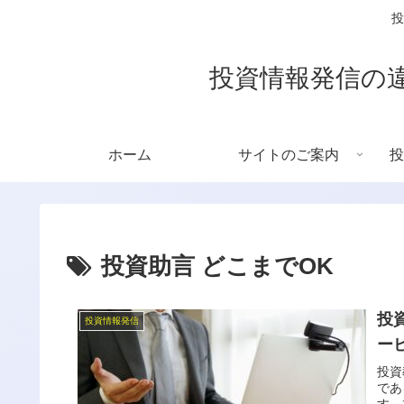
投
投資情報発信の
ホーム
サイトのご案内
投
投資助言 どこまでOK
投
投資情報発信
ー
投資
であ
す。