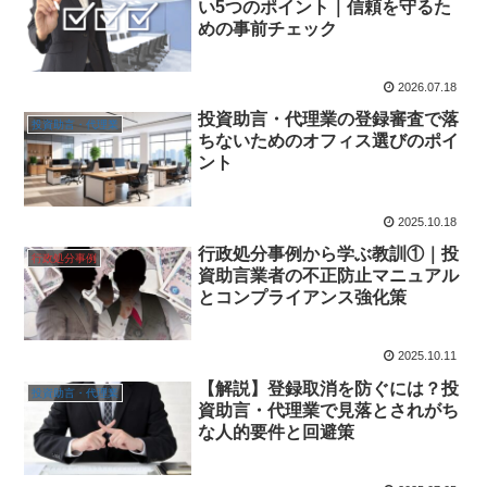
い5つのポイント｜信頼を守るた
めの事前チェック
2026.07.18
投資助言・代理業の登録審査で落
投資助言・代理業
ちないためのオフィス選びのポイ
ント
2025.10.18
行政処分事例から学ぶ教訓①｜投
行政処分事例
資助言業者の不正防止マニュアル
とコンプライアンス強化策
2025.10.11
【解説】登録取消を防ぐには？投
投資助言・代理業
資助言・代理業で見落とされがち
な人的要件と回避策