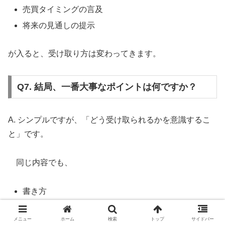
売買タイミングの言及
将来の見通しの提示
が入ると、受け取り方は変わってきます。
Q7. 結局、一番大事なポイントは何ですか？
A. シンプルですが、「どう受け取られるかを意識するこ
と」です。
同じ内容でも、
書き方
継続性
メニュー
ホーム
検索
トップ
サイドバー
読者との関係性